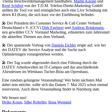
Thema Beschwerdemanagement handhaben.
Martin Knopp
und
René Schibol
von der T.D.M. Telefon-Direkt-Marketing GmbH
stellten ihr Tool vor und ermöglichen auch eine Live Schaltung mit
deren KI (Kim), die sich kurz vor der Einführung befindet.
🎤 Der Präsident des Customer Service & Call Center Verband
Deutschland e.V. (CCV)
Dirk Egelseer
und
Andreas Brinkmann
,
neu gewählter CCV Vorstand Marketing, erläuterten zum Jahresstart
die aktuellen Themen aus dem Verband.
🎤 Der spannende Vortrag von
Daniela Eichler
zeigte auf, wie bei
der DATEV die Service Analyse und die Suche nach
Optimierungen vorangetrieben werden.
🎤 Der Tag wurde abgerundet durch eine Führung durch die
DATEV Arbeitswelten im IT-Campus und das anschließende
Abendessen im Wirtshaus Tucher-Bräu am Opernhaus.
Eine rundum gelungene Veranstaltung! Wer beim nächsten Mal
dabei sein möchte, sollte sich das Datum 7. Mai 2025 schon einmal
reservieren. Auch diese Veranstaltung findet in Nürnberg statt.
Wir freuen uns!
Heike Kraus
,
Silke Robeller
,
Ilona Weigand
Dokumente