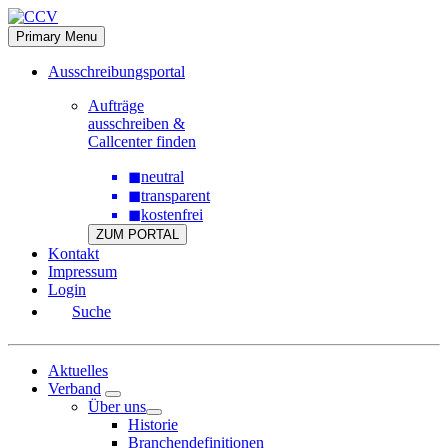
Skip
to
Primary Menu
content
Ausschreibungsportal
Aufträge
ausschreiben &
Callcenter finden
◼
neutral
◼
transparent
◼
kostenfrei
ZUM PORTAL
Kontakt
Impressum
Login
Suche
Aktuelles
Verband
Über uns
Historie
Branchendefinitionen