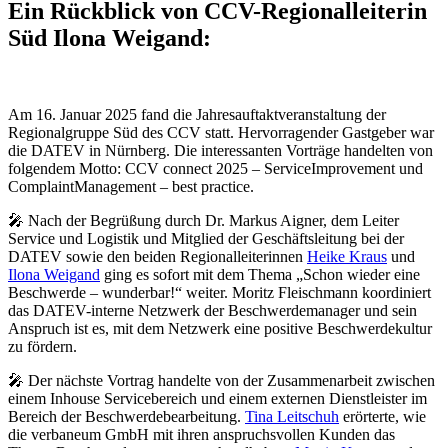
Ein Rückblick von CCV-Regionalleiterin
Süd Ilona Weigand:
Am 16. Januar 2025 fand die Jahresauftaktveranstaltung der
Regionalgruppe Süd des CCV statt. Hervorragender Gastgeber war
die DATEV in Nürnberg. Die interessanten Vorträge handelten von
folgendem Motto: CCV connect 2025 – ServiceImprovement und
ComplaintManagement – best practice.
🎤 Nach der Begrüßung durch Dr. Markus Aigner, dem Leiter
Service und Logistik und Mitglied der Geschäftsleitung bei der
DATEV sowie den beiden Regionalleiterinnen
Heike Kraus
und
Ilona Weigand
ging es sofort mit dem Thema „Schon wieder eine
Beschwerde – wunderbar!“ weiter. Moritz Fleischmann koordiniert
das DATEV-interne Netzwerk der Beschwerdemanager und sein
Anspruch ist es, mit dem Netzwerk eine positive Beschwerdekultur
zu fördern.
🎤 Der nächste Vortrag handelte von der Zusammenarbeit zwischen
einem Inhouse Servicebereich und einem externen Dienstleister im
Bereich der Beschwerdebearbeitung.
Tina Leitschuh
erörterte, wie
die verbaneum GmbH mit ihren anspruchsvollen Kunden das