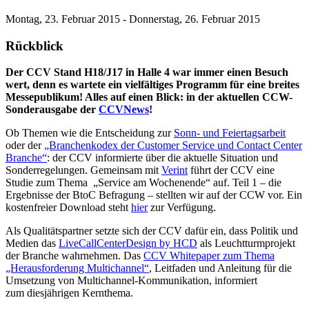
Montag, 23. Februar 2015 - Donnerstag, 26. Februar 2015
Rückblick
Der CCV Stand H18/J17 in Halle 4
war immer einen Besuch
wert, denn es wartete ein vielfältiges Programm für eine breites
Messepublikum! Alles auf einen Blick: in der aktuellen CCW-
Sonderausgabe der
CCVNews
!
Ob Themen wie die Entscheidung zur
Sonn- und Feiertagsarbeit
oder der
„Branchenkodex der Customer Service und Contact Center
Branche“
: der CCV informierte über die aktuelle Situation und
Sonderregelungen. Gemeinsam mit
Verint
führt der CCV eine
Studie zum Thema „Service am Wochenende“ auf. Teil 1 – die
Ergebnisse der BtoC Befragung – stellten wir auf der CCW vor. Ein
kostenfreier Download steht
hier
zur Verfügung.
Als Qualitätspartner setzte sich der CCV dafür ein, dass Politik und
Medien das
LiveCallCenterDesign by HCD
als Leuchtturmprojekt
der Branche wahrnehmen. Das
CCV Whitepaper zum Thema
„Herausforderung Multichannel“
, Leitfaden und Anleitung für die
Umsetzung von Multichannel-Kommunikation, informiert
zum diesjährigen Kernthema.