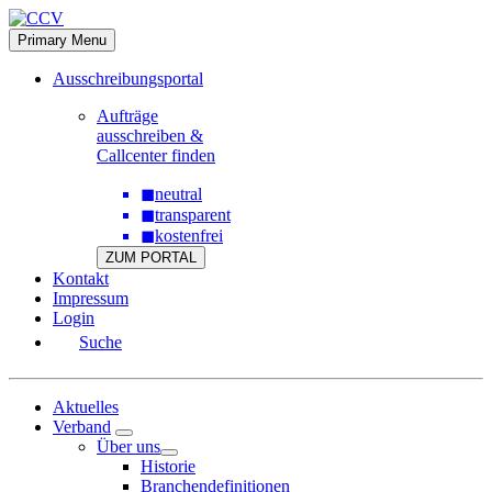
Skip
to
Primary Menu
content
Ausschreibungsportal
Aufträge
ausschreiben &
Callcenter finden
◼
neutral
◼
transparent
◼
kostenfrei
ZUM PORTAL
Kontakt
Impressum
Login
Suche
Aktuelles
Verband
Über uns
Historie
Branchendefinitionen