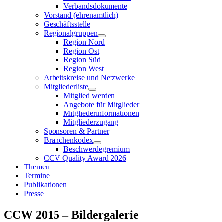
Verbandsdokumente
Vorstand (ehrenamtlich)
Geschäftsstelle
Regionalgruppen
Region Nord
Region Ost
Region Süd
Region West
Arbeitskreise und Netzwerke
Mitgliederliste
Mitglied werden
Angebote für Mitglieder
Mitgliederinformationen
Mitgliederzugang
Sponsoren & Partner
Branchenkodex
Beschwerdegremium
CCV Quality Award 2026
Themen
Termine
Publikationen
Presse
CCW 2015 – Bildergalerie