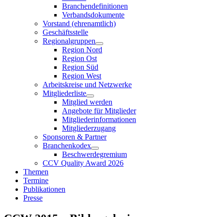
Branchendefinitionen
Verbandsdokumente
Vorstand (ehrenamtlich)
Geschäftsstelle
Regionalgruppen
Region Nord
Region Ost
Region Süd
Region West
Arbeitskreise und Netzwerke
Mitgliederliste
Mitglied werden
Angebote für Mitglieder
Mitgliederinformationen
Mitgliederzugang
Sponsoren & Partner
Branchenkodex
Beschwerdegremium
CCV Quality Award 2026
Themen
Termine
Publikationen
Presse