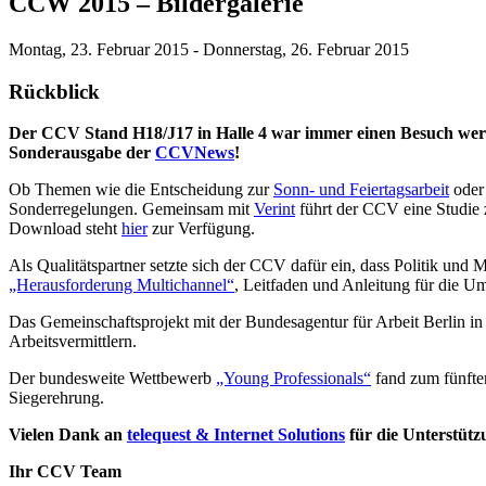
CCW 2015 – Bildergalerie
Montag, 23. Februar 2015 - Donnerstag, 26. Februar 2015
Rückblick
Der CCV Stand H18/J17 in Halle 4
war immer einen Besuch wert,
Sonderausgabe der
CCVNews
!
Ob Themen wie die Entscheidung zur
Sonn- und Feiertagsarbeit
oder
Sonderregelungen. Gemeinsam mit
Verint
führt der CCV eine Studie 
Download steht
hier
zur Verfügung.
Als Qualitätspartner setzte sich der CCV dafür ein, dass Politik und
„Herausforderung Multichannel“
, Leitfaden und Anleitung für die 
Das Gemeinschaftsprojekt mit der Bundesagentur für Arbeit Berlin i
Arbeitsvermittlern.
Der bundesweite Wettbewerb
„Young Professionals“
fand zum fünfte
Siegerehrung.
Vielen Dank an
telequest & Internet Solutions
für die Unterstüt
Ihr CCV Team