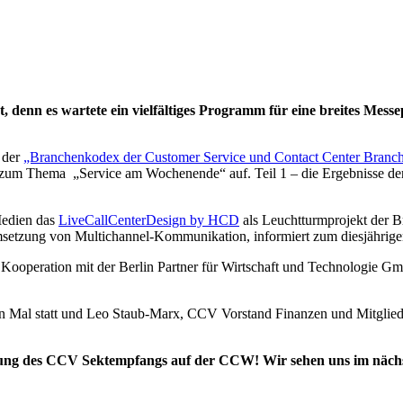
 denn es wartete ein vielfältiges Programm für eine breites Messe
 der
„Branchenkodex der Customer Service und Contact Center Branc
zum Thema „Service am Wochenende“ auf. Teil 1 – die Ergebnisse der 
 Medien das
LiveCallCenterDesign by HCD
als Leuchtturmprojekt der
Umsetzung von Multichannel-Kommunikation, informiert zum diesjährig
n Kooperation mit der Berlin Partner für Wirtschaft und Technologie
n Mal statt und Leo Staub-Marx, CCV Vorstand Finanzen und Mitglied d
zung des CCV Sektempfangs auf der CCW! Wir sehen uns im nächs