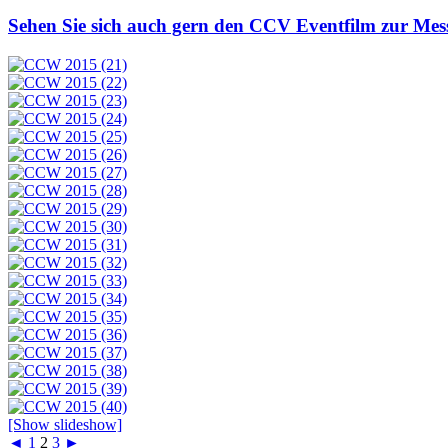
Sehen Sie sich auch gern den CCV Eventfilm zur Mes
[Show slideshow]
◄
1
2
3
►