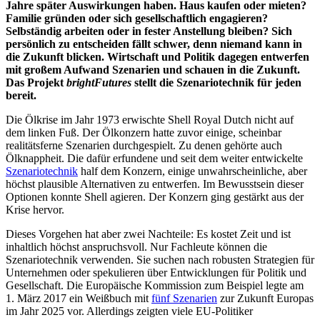
Jahre später Auswirkungen haben. Haus kaufen oder mieten?
Familie gründen oder sich gesellschaftlich engagieren?
Selbständig arbeiten oder in fester Anstellung bleiben? Sich
persönlich zu entscheiden fällt schwer, denn niemand kann in
die Zukunft blicken. Wirtschaft und Politik dagegen entwerfen
mit großem Aufwand Szenarien und schauen in die Zukunft.
Das Projekt
brightFutures
stellt die Szenariotechnik für jeden
bereit.
Die Ölkrise im Jahr 1973 erwischte Shell Royal Dutch nicht auf
dem linken Fuß. Der Ölkonzern hatte zuvor einige, scheinbar
realitätsferne Szenarien durchgespielt. Zu denen gehörte auch
Ölknappheit. Die dafür erfundene und seit dem weiter entwickelte
Szenariotechnik
half dem Konzern, einige unwahrscheinliche, aber
höchst plausible Alternativen zu entwerfen. Im Bewusstsein dieser
Optionen konnte Shell agieren. Der Konzern ging gestärkt aus der
Krise hervor.
Dieses Vorgehen hat aber zwei Nachteile: Es kostet Zeit und ist
inhaltlich höchst anspruchsvoll. Nur Fachleute können die
Szenariotechnik verwenden. Sie suchen nach robusten Strategien für
Unternehmen oder spekulieren über Entwicklungen für Politik und
Gesellschaft. Die Europäische Kommission zum Beispiel legte am
1. März 2017 ein Weißbuch mit
fünf Szenarien
zur Zukunft Europas
im Jahr 2025 vor. Allerdings zeigten viele EU-Politiker