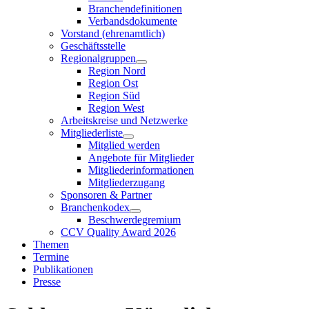
Branchendefinitionen
Verbandsdokumente
Vorstand (ehrenamtlich)
Geschäftsstelle
Regionalgruppen
Region Nord
Region Ost
Region Süd
Region West
Arbeitskreise und Netzwerke
Mitgliederliste
Mitglied werden
Angebote für Mitglieder
Mitgliederinformationen
Mitgliederzugang
Sponsoren & Partner
Branchenkodex
Beschwerdegremium
CCV Quality Award 2026
Themen
Termine
Publikationen
Presse