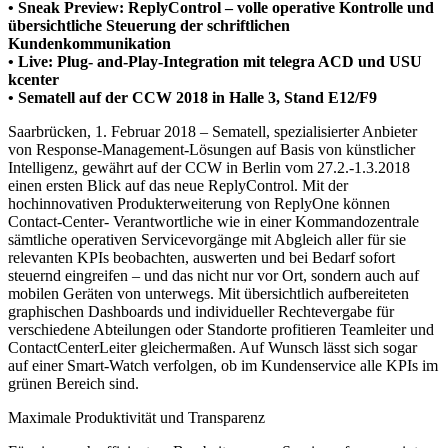
• Sneak Preview: ReplyControl – volle operative Kontrolle und
übersichtliche Steuerung der schriftlichen
Kundenkommunikation
• Live: Plug- and-Play-Integration mit telegra ACD und USU
kcenter
• Sematell auf der CCW 2018 in Halle 3, Stand E12/F9
Saarbrücken, 1. Februar 2018 – Sematell, spezialisierter Anbieter
von Response-Management-Lösungen auf Basis von künstlicher
Intelligenz, gewährt auf der CCW in Berlin vom 27.2.-1.3.2018
einen ersten Blick auf das neue ReplyControl. Mit der
hochinnovativen Produkterweiterung von ReplyOne können
Contact-Center- Verantwortliche wie in einer Kommandozentrale
sämtliche operativen Servicevorgänge mit Abgleich aller für sie
relevanten KPIs beobachten, auswerten und bei Bedarf sofort
steuernd eingreifen – und das nicht nur vor Ort, sondern auch auf
mobilen Geräten von unterwegs. Mit übersichtlich aufbereiteten
graphischen Dashboards und individueller Rechtevergabe für
verschiedene Abteilungen oder Standorte profitieren Teamleiter und
ContactCenterLeiter gleichermaßen. Auf Wunsch lässt sich sogar
auf einer Smart-Watch verfolgen, ob im Kundenservice alle KPIs im
grünen Bereich sind.
Maximale Produktivität und Transparenz