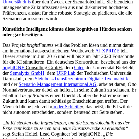
Unverständnis
über den Zweck der Szenariotechnik. Sie blendeten
unangenehme Zukunftsszenarien aus und diskutierten höchstens
Präferenzen, anstatt für eine robuste Strategie zu plädieren, die alle
Szenarien adressieren würde.
Künstliche Intelligenz könnte diese kognitiven Hürden senken
oder gar beseitigen.
Das Projekt
brightFutures
will das Problem lösen und nimmt damit
am international ausgeschriebenen Wettbewerb
AI XPRIZE
teil.
Dieser startete im Juni 2016 und will bis zum Jahr 2020 Fortschritte
für die KI stimulieren. Ein deutsches Konsortium, bestehend aus der
brightONE
Consulting GmbH
, dem
Citec
der Universität Bielefeld,
der
Semalytix GmbH
, dem
UKP Lab
der Technischen Universität
Darmstadt, dem
Steinbeis-Transferzentrum Digitale Textanalytik
und der
Scenario Management International
AG
, arbeitet daran, Otto
Normalverbraucher dabei zu helfen, in seine Zukunft zu schauen. Er
erhält mit
brightFutures
einen Überblick über die Extreme seiner
Zukunft und kann damit schlüssige Entscheidungen treffen. Der
Mensch bliebe jederzeit »
in der Schleife
«, das heißt, die KI würde
nicht autonom entscheiden, sondern beratend zur Seite stehen.
„In KI stecken alle Ingredienzen, um die Szenariotechnik aus der
Expertennische zu zerren und neue Einsatzzwecke zu erkunden“
sagt Stefan Holtel, Lead Cogniteer bei brightONE.
„Die