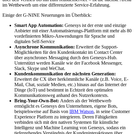
im Wettbewerb um eine differenzierte Service-Erfahrung.
Einige der G-NINE Neuerungen im Überblick:
Smart App Automation:
Genesys ist der erste und einzige
Anbieter mit einer Automatisierungs-Plattform mit mehr als 80
vordefinierten Mikro-Anwendungen für Sprache und
digitalen Self-Service
Asynchrone Kommunikation:
Erweitert die Support-
Möglichkeiten für den Kundenkontakt im Contact Center
über asynchrones Messaging durch den Genesys-Hub.
Unterstützt werden Kanäle wie der Facebook Messenger,
Slack, Skype und WeChat.
Kundenkommunikation der nächsten Generation:
Erweitert die CX über herkömmliche Kanäle (z.B. Voice, E-
Mail, Chat, soziale Medien, etc.) hinaus auf das Internet der
Dinge (IoT) und bestimmt in Echtzeit den optimalen
Kommunikationsweg anhand des Nutzerkontexts.
Bring-Your-Own-Bot:
Anders als der Wettbewerb
ermöglicht es Genesys den Unternehmen, eigene Bots,
beispielsweise auf Basis von
IBM Watson
, in seine Customer
Experience Platform zu integrieren. Deren Fähigkeiten
verbinden sich mit den nativen Systemen für künstliche
Intelligenz und Machine Learning von Genesys, sodass ein
tiefergehendes Verständnis der Kundeninteraktionen über