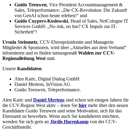
Guido Teeuwen
, Vice President Accountmanagement &
Sales, Teleperformance: „Die CX-Revolution: Die Zukunft
von GenAI schon heute erleben!“ und
Guido Cuypers-Koslowski
, Head of Sales, NetCologne IT
Services GmbH: „No risk, no fun? CX Impuls zur IT-
Sicherheit“!
Ursula Steinmetz
, CCV-Ehrenpräsidentin und Managerin
Mitglieder & Sponsoren, wird über „Aktuelles aus dem Verband“
informieren und es finden turnusgemäß
Wahlen zur CCV-
Regionalleitung West
statt.
Unsere
Kandidaten
:
Alen Karic, Digital Dialog GmbH
Daniel Mertens, InVision AG
Guido Teeuwen, Teleperformance.
Alen Karic und
Daniel Mertens
sind schon seit einigen Jahren für
die CCV-Region West aktiv – lesen Sie
hier
mehr über den neuen
Kandidaten Guido Teeuwen und seine Motivation, sich für das
Ehrenamt zu bewerben. Wenn auch Sie kandidieren möchten,
wenden Sie sich gern an
Jördis Harenkamp
von der CCV-
Geschäftsstelle.