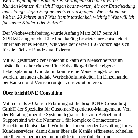
Wertschöpfung der Banken z.B. verlängere sich nach vorne:
Kunden könnten für sich Fragen beantworten, die der Entscheidung
eines langfristigen Engagements vorausgingen: Wie sieht meine
Welt in 20 Jahren aus? Was ist mir tatsächlich wichtig? Was will ich
für meine Kinder oder Enkel?“
Der Wettbewerbsbeitrag wurde Anfang März 2017 beim AI
XPRIZE eingereicht. Eine hochkarätig besetzte Jury entscheidet
innerhalb eines Monats, wie viele der derzeit 156 Vorschläge sich
für die nächste Runde qualifizieren.
Mit KI-gestützter Szenariotechnik kann ein Menschheitstraum
tatsächlich näher rücken: Eine Kristallkugel für die eigene
Lebensplanung. Und damit könnte eine Mauer eingebrochen
werden, um auch digitale Wertschöpfungsketten im Einzelhandel,
bei Banken und Versicherungen zu revolutionieren.
Über brightONE Consulting
Mit mehr als 30 Jahren Erfahrung ist die brightONE Consulting
GmbH der Spezialist für Customer-Experience-Management. Von
der Beratung über die Systemintegration bis zum Betrieb und
Support sind wir die Nummer 1 für komplexe Contactcenter-
Projekte in Deutschland. Wir helfen Ihnen bei der Gestaltung Ihres
Kundenservices, damit dieser über alle Kanäle effizienter, schneller,
intelligenter, bequemer, automatisierter, persönlicher und