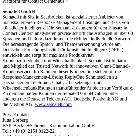
Plattform für Contact Center aus.“
Sematell GmbH
Sematell mit Sitz in Saarbrücken ist spezialisierter Anbieter von
hochskalierbaren Response-Management-Lösungen auf Basis von
künstlicher Intelligenz. Die Sematell-Lösungen für den Einsatz in
Contact Centern analysieren präzise schriftliche Anfragen in über 60
Sprachen und liefern dazu immer die richtige, individuelle Antwort.
Die herausragende Sprach- und Themenerkennung wurde am
Deutschen Forschungsinstitut für künstliche Intelligenz (DFKI)
entwickelt und sorgt für maximale Produktivität,
Kundenzufriedenheit und Wirtschaftlichkeit. Sematell ist Initiator
und Mitglied des Trusted Network für innovativen Omni-Channel-
Kundenservice. Im Rahmen dieser Kooperation stehen für die
Response-Management-Lösung ReplyOne Schnittstellen zu
spezialisierten Telefonie-, Chat-, Übersetzungs- und
Wissensdatenbanklösungen marktführender Anbieter zur Verfügung.
Zu den namhaften Kunden der Sematell GmbH zählen unter
anderem die Deutsche Telekom AG, Deutsche Postbank AG und
die Medion AG.
www.sematell.com
Pressekontakt
Jutta Lorberg
BSK Becker+Schreiner Kommunikation GmbH
Tel.: +49 (0) 2154 8122-22