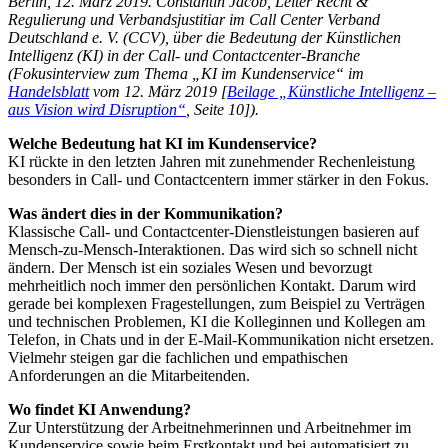
Berlin, 12. März 2019. Constantin Jacob, Leiter Recht &
Regulierung und Verbandsjustitiar im Call Center Verband
Deutschland e. V. (CCV), über die Bedeutung der Künstlichen
Intelligenz (KI) in der Call- und Contactcenter-Branche
(
Fokusinterview zum Thema „KI im Kundenservice“ im
Handelsblatt
vom 12. März 2019 [
Beilage „Künstliche Intelligenz –
aus Vision wird Disruption“
, Seite 10]).
Welche Bedeutung hat KI im Kundenservice?
KI rückte in den letzten Jahren mit zunehmender Rechenleistung
besonders in Call- und Contactcentern immer stärker in den Fokus.
Was ändert dies in der Kommunikation?
Klassische Call- und Contactcenter-Dienstleistungen basieren auf
Mensch-zu-Mensch-Interaktionen. Das wird sich so schnell nicht
ändern. Der Mensch ist ein soziales Wesen und bevorzugt
mehrheitlich noch immer den persönlichen Kontakt. Darum wird
gerade bei komplexen Fragestellungen, zum Beispiel zu Verträgen
und technischen Problemen, KI die Kolleginnen und Kollegen am
Telefon, in Chats und in der E-Mail-Kommunikation nicht ersetzen.
Vielmehr steigen gar die fachlichen und empathischen
Anforderungen an die Mitarbeitenden.
Wo findet KI Anwendung?
Zur Unterstützung der Arbeitnehmerinnen und Arbeitnehmer im
Kundenservice sowie beim Erstkontakt und bei automatisiert zu