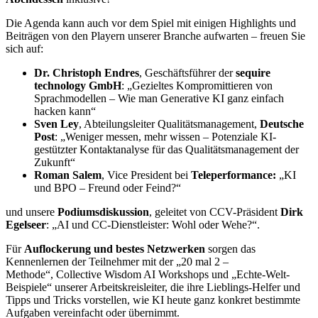
Die Agenda kann auch vor dem Spiel mit einigen Highlights und
Beiträgen von den Playern unserer Branche aufwarten – freuen Sie
sich auf:
Dr. Christoph Endres
, Geschäftsführer der
sequire
technology GmbH
: „Gezieltes Kompromittieren von
Sprachmodellen – Wie man Generative KI ganz einfach
hacken kann“
Sven Ley
, Abteilungsleiter Qualitätsmanagement,
Deutsche
Post
: „Weniger messen, mehr wissen – Potenziale KI-
gestützter Kontaktanalyse für das Qualitätsmanagement der
Zukunft“
Roman Salem
, Vice President bei
Teleperformance:
„KI
und BPO – Freund oder Feind?“
und unsere
Podiumsdiskussion
, geleitet von CCV-Präsident
Dirk
Egelseer
: „AI und CC-Dienstleister: Wohl oder Wehe?“.
Für
Auflockerung und bestes Netzwerken
sorgen das
Kennenlernen der Teilnehmer mit der „20 mal 2 –
Methode“, Collective Wisdom AI Workshops und „Echte-Welt-
Beispiele“ unserer Arbeitskreisleiter, die ihre Lieblings-Helfer und
Tipps und Tricks vorstellen, wie KI heute ganz konkret bestimmte
Aufgaben vereinfacht oder übernimmt.