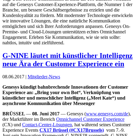
auf die Genesys Customer-Experience-Plattform, die Nummer 1 der
Branche, um bessere Geschäftsergebnisse zu erzielen und die
Kundenloyalität zu fördern. Mit modernster Technologie entwickeln
wir innovative Lösungen, die eine natürliche Kommunikation
ermöglichen und sich Ihrer Anforderungen anpassen. Genesys On-
Premise- und Cloud-Lösungen unterstützen echtes Omnichannel
Engagement. Erleben Sie Kommunikation, wie sie sein sollte:
nahtlos, intuitiv und zielführend.
G-NINE läutet mit künstlicher Intelligenz
neue Ära der Customer Experience ein
08.06.2017 |
Mitglieder-News
Genesys kündigt bahnbrechende Innovationen der Customer
Experience an: „Bring your own Bot“, Verknüpfung von
künstlicher und menschlicher Intelligenz („Meet Kate“) und
asynchrone Kommunikation über Messenger
BRÜSSEL
—
08. Juni 2017
— Genesys (
www.genesys.com/de
),
der Marktführer im Bereich
Omnichannel Customer Experience
(CX) und
Contact-Center-Lösungen
, hat während seines Customer
Experience Events
CX17 Brüssel (#CX17Brussels)
vom 7.-9.
Juni sein Innovation Framework G-NINE™ vorgestellt. G-NINE