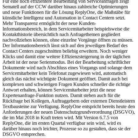
Für eine noch effizientere Bearbeitung von Serviceanfragen zeigt
Sematell auf der CCW darüber hinaus zahlreiche Optimierungen
und neue Funktionen für die Lösung ReplyOne, die Maßstäbe für
künstliche Intelligenz und Automation in Contact Centern setzt.
Mehr Transparenz ermöglicht der neue Kunden-
Informationsbereich, in dem Servicemitarbeiter beispielsweise die
Kontakthistorie übersichtlich nach Anfragethemen gegliedert
nachvollziehen können, ohne einzelne Vorgänge öffnen zu müssen.
Der Informationsbereich lässt sich auf den jeweiligen Bedarf des
Contact Centers zugeschnitten beliebig erweitern. Noch weniger
Klicks und damit eine weitere Effizienzsteigerung in der täglichen
Arbeit ist der neue Serienmodus. Bei der Bearbeitung schriftlicher
Dokumente wird nach Abschluss eines Vorgangs und solange dem
Servicemitarbeiter kein Telefonat zugewiesen wird, automatisch
gleich das nächst wichtigste Dokument geöffnet. Damit auch bei
komplexen und schwierigen Fragen Kunden schneller die richtige
Antwort erhalten, können Servicemitarbeiter jetzt die neue
Expertenanfrage-Funktion nutzen. Damit stehen auch für die
Rückfrage bei Kollegen, Auftraggebern oder externen Dienstleistern
Textbausteine zur Verfügung. ReplyOne entspricht bereits heute den
Anforderungen der neuen Datenschutzgrundverordnung (DSGVO),
die im Mai 2018 in Kraft treten wird. Mit Version 6.7.5 von
ReplyOne, die im ersten Quartal verfügbar sein wird, wird es
darüber hinaus noch leichter, Prozesse so zu gestalten, dass sie der
DSGVO entsprechen.