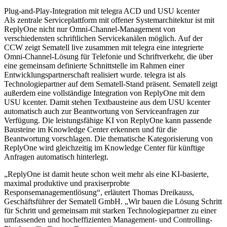
Plug-and-Play-Integration mit telegra ACD und USU kcenter
Als zentrale Serviceplattform mit offener Systemarchitektur ist mit
ReplyOne nicht nur Omni-Channel-Management von
verschiedensten schriftlichen Servicekanälen möglich. Auf der
CCW zeigt Sematell live zusammen mit telegra eine integrierte
Omni-Channel-Lösung für Telefonie und Schriftverkehr, die über
eine gemeinsam definierte Schnittstelle im Rahmen einer
Entwicklungspartnerschaft realisiert wurde. telegra ist als
Technologiepartner auf dem Sematell-Stand präsent. Sematell zeigt
außerdem eine vollständige Integration von ReplyOne mit dem
USU kcenter. Damit stehen Textbausteine aus dem USU kcenter
automatisch auch zur Beantwortung von Serviceanfragen zur
Verfügung. Die leistungsfähige KI von ReplyOne kann passende
Bausteine im Knowledge Center erkennen und für die
Beantwortung vorschlagen. Die thematische Kategorisierung von
ReplyOne wird gleichzeitig im Knowledge Center für künftige
Anfragen automatisch hinterlegt.
„ReplyOne ist damit heute schon weit mehr als eine KI-basierte,
maximal produktive und praxiserprobte
Responsemanagementlösung“, erläutert Thomas Dreikauss,
Geschäftsführer der Sematell GmbH. „Wir bauen die Lösung Schritt
für Schritt und gemeinsam mit starken Technologiepartner zu einer
umfassenden und hocheffizienten Management- und Controlling-