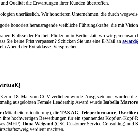
und Qualität die Erwartungen ihrer Kunden übertreffen.
echnologien unerlässlich. Wir honorieren Unternehmen, die durch wegwe
gorie honoriert herausragende weibliche Führungskräfte, die mit Vision
anen Kulisse der Freiheit Fünfzehn in Berlin statt, wo wir gemeinsa
dass Sie keine Frist verpassen? Schicken Sie uns eine E-Mail an
award@
 ein Abend der Extraklasse. Versprochen.
virtualQ
023 zum 18. Mal vom CCV verliehen wurde. Ausgezeichnet wurden die 
erstmalig ausgelobten Female Leadership Award wurde
Isabella Martore
r
(Mitarbeiterorientierung), die
TAS AG
,
Teleperformance
,
Userlike
(
urch ihre hochwertigen Bewerbungen für ein spannendes Kopf-an-Kopf-R
ves
(MHP),
Ilona Weigand
(CSC Customer Service Consulting) und
S
irtschaftszweig verdient machten.