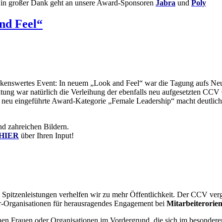
Ein großer Dank geht an unsere Award-Sponsoren
Jabra
und
Poly
nd Feel“
erkenswertes Event: In neuem „Look and Feel“ war die Tagung aufs Neu
tung war natürlich die Verleihung der ebenfalls neu aufgesetzten CCV 
e neu eingeführte Award-Kategorie „Female Leadership“ macht deutlich,
nd zahreichen Bildern.
HIER
über Ihren Input!
 Spitzenleistungen verhelfen wir zu mehr Öffentlichkeit. Der CCV verg
er-Organisationen für herausragendes Engagement bei
Mitarbeiterorie
ehen Frauen oder Organisationen im Vordergrund, die sich im besondere