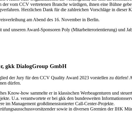
der vom CCV vertretenen Branche würdigen, ihnen eine Bühne geben und
verfahren. Herzlichen Dank für die zahlreichen Vorschläge in dieser K
 Preisverleihung am Abend des 16. November in Berlin.
 und unseren Award-Sponsoren Poly (Mitarbeiterorientierung) und Jabr
tor, gkk DialogGroup GmbH
Mitglied der Jury für den CCV Quality Award 2023 vorstellen zu dürfen
men dürfen.
ches Know-how sammelte er in klassischen Werbeagenturen und steuert 
jekte. U.a. verantwortete er bei gkk den bundesweiten Informationsse
ere im Management großdimensionierter Call-Center-Projekte.
er Prüfungsausschussvorsitzender sowie in diversen Gremien der IHK M