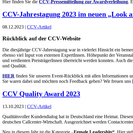
Hier finden Sie die
CCV-Pressemitteilung zur Awardverleihung
. 
CCV-Jahrestagung 2023 im neuen „Look a
08.12.2023 |
CCV-Artikel
Rückblick auf der CCV-Website
Die diesjährige CCV-Jahrestagung war in vielerlei Hinsicht ein bem
ebenso viel Input von externen ExpertInnen. Höhepunkt der Veranstal
und verdienten PreisträgerInnen überreicht werden konnten. Auch di
und Qualität.
HIER
finden Sie unseren Event-Rückblick mit allen Informationen u
Sie waren dabei und möchten noch Feedback geben? Wir freuen uns
CCV Quality Award 2023
13.10.2023 |
CCV-Artikel
Qualitätsvoller Kundendialog hat in Deutschland eine Heimat. Diesen
deutschen Callcenter-Wirtschaft. Ausgezeichnet werden Contactcent
Neu in diesem Jahr ist die Kategorie
„Female Leadership“
. Hier st