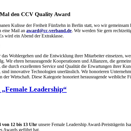
. Mal den CCV Quality Award
anen Kulisse der Freiheit Fünfzehn in Berlin statt, wo wir gemeinsam
n eine Mail an
award@cc-verband.de
.
Wir werden Sie gern rechtzeiti
 Es wird ein Abend der Extraklasse.
:
 das Wohlergehen und die Entwicklung ihrer Mitarbeiter einsetzen, wer
olg. Wir ehren herausragende Kooperationen und Allianzen, die gemein
ie durch exzellenten Service und Qualität die Erwartungen ihrer Kun
elt, sind innovative Technologien unerlässlich. Wir honorieren Untern
n der Wirtschaft. Diese Kategorie honoriert herausragende weibliche Fü
 „Female Leadership“
4 von 12 bis 13 Uhr
unsere Female Leadership Award-Preisträgerin Isab
s Awards geführt hat.