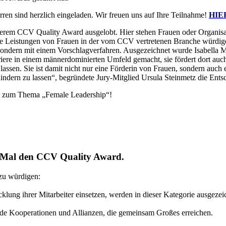
erren sind herzlich eingeladen. Wir freuen uns auf Ihre Teilnahme!
HIE
serem CCV Quality Award ausgelobt. Hier stehen Frauen oder Organis
e Leistungen von Frauen in der vom CCV vertretenen Branche würdigen,
 sondern mit einem Vorschlagverfahren. Ausgezeichnet wurde Isabella 
rriere in einem männerdominierten Umfeld gemacht, sie fördert dort auc
 lassen. Sie ist damit nicht nur eine Förderin von Frauen, sondern auc
indern zu lassen“, begründete Jury-Mitglied Ursula Steinmetz die Ent
pp zum Thema „Female Leadership“!
. Mal den CCV Quality Award.
 zu würdigen:
lung ihrer Mitarbeiter einsetzen, werden in dieser Kategorie ausgezei
ende Kooperationen und Allianzen, die gemeinsam Großes erreichen.