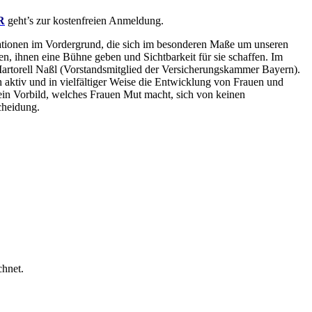
R
geht’s zur kostenfreien Anmeldung.
ationen im Vordergrund, die sich im besonderen Maße um unseren
 ihnen eine Bühne geben und Sichtbarkeit für sie schaffen. Im
Martorell Naßl (Vorstandsmitglied der Versicherungskammer Bayern).
h aktiv und in vielfältiger Weise die Entwicklung von Frauen und
h ein Vorbild, welches Frauen Mut macht, sich von keinen
scheidung.
chnet.