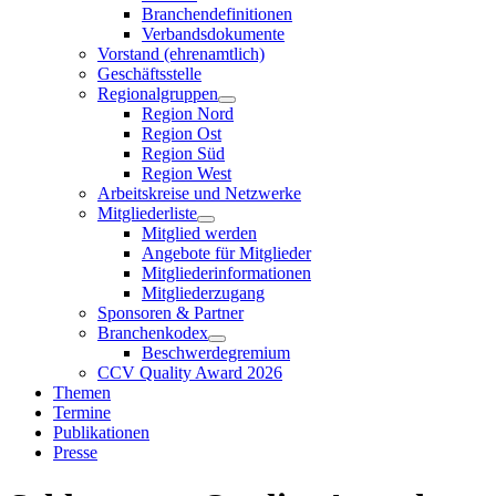
Branchendefinitionen
Verbandsdokumente
Vorstand (ehrenamtlich)
Geschäftsstelle
Regionalgruppen
Region Nord
Region Ost
Region Süd
Region West
Arbeitskreise und Netzwerke
Mitgliederliste
Mitglied werden
Angebote für Mitglieder
Mitgliederinformationen
Mitgliederzugang
Sponsoren & Partner
Branchenkodex
Beschwerdegremium
CCV Quality Award 2026
Themen
Termine
Publikationen
Presse