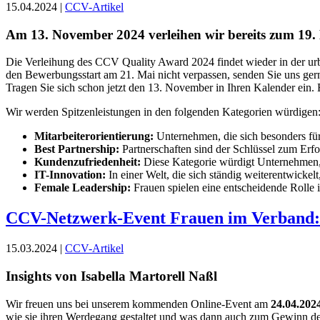
15.04.2024 |
CCV-Artikel
Am 13. November 2024 verleihen wir bereits zum 19
Die Verleihung des CCV Quality Award 2024 findet wieder in der urb
den Bewerbungsstart am 21. Mai nicht verpassen, senden Sie uns ger
Tragen Sie sich schon jetzt den 13. November in Ihren Kalender ein.
Wir werden Spitzenleistungen in den folgenden Kategorien würdigen
Mitarbeiterorientierung:
Unternehmen, die sich besonders für
Best Partnership:
Partnerschaften sind der Schlüssel zum Erf
Kundenzufriedenheit:
Diese Kategorie würdigt Unternehmen, d
IT-Innovation:
In einer Welt, die sich ständig weiterentwick
Female Leadership:
Frauen spielen eine entscheidende Rolle i
CCV-Netzwerk-Event Frauen im Verband:
15.03.2024 |
CCV-Artikel
Insights von Isabella Martorell Naßl
Wir freuen uns bei unserem kommenden Online-Event am
24.04.202
wie sie ihren Werdegang gestaltet und was dann auch zum Gewinn de