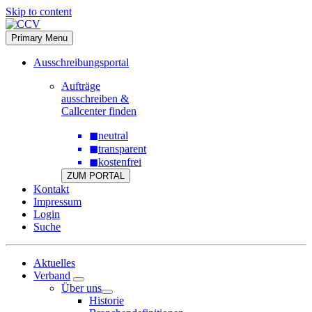
Skip to content
Primary Menu
Ausschreibungsportal
Aufträge
ausschreiben &
Callcenter finden
◼
neutral
◼
transparent
◼
kostenfrei
ZUM PORTAL
Kontakt
Impressum
Login
Suche
Aktuelles
Verband
Über uns
Historie