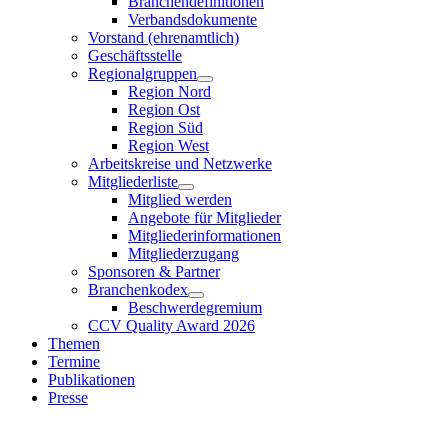
Branchendefinitionen
Verbandsdokumente
Vorstand (ehrenamtlich)
Geschäftsstelle
Regionalgruppen
Region Nord
Region Ost
Region Süd
Region West
Arbeitskreise und Netzwerke
Mitgliederliste
Mitglied werden
Angebote für Mitglieder
Mitgliederinformationen
Mitgliederzugang
Sponsoren & Partner
Branchenkodex
Beschwerdegremium
CCV Quality Award 2026
Themen
Termine
Publikationen
Presse